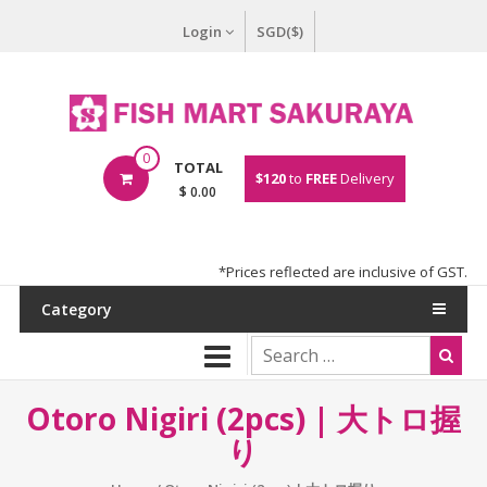
Login
SGD($)
0
TOTAL
$120
to
FREE
Delivery
$ 0.00
*Prices reflected are inclusive of GST.
Category
Otoro Nigiri (2pcs) | 大トロ握
り