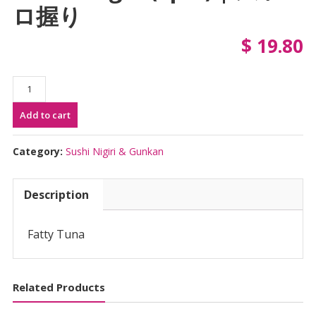
ロ握り
$
19.80
Otoro
Nigiri
Add to cart
(2pcs)
|
大
Category:
Sushi Nigiri & Gunkan
ト
ロ
Description
握
り
quantity
Fatty Tuna
Related Products