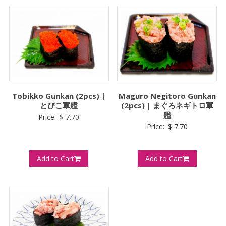
Tobikko Gunkan (2pcs) |
Maguro Negitoro Gunkan
とびこ軍艦
(2pcs) | まぐろネギトロ軍
艦
Price:
$
7.70
Price:
$
7.70
Add to Cart
Add to Cart