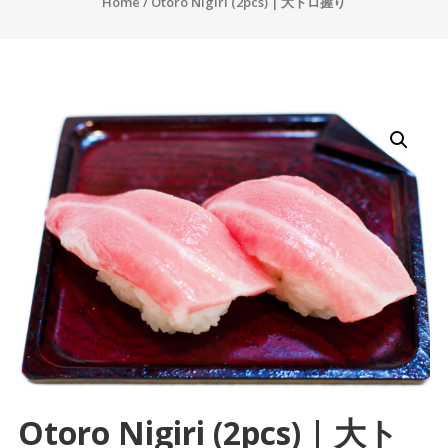
Home
/ Otoro Nigiri (2pcs) | 大トロ握り
Otoro Nigiri (2pcs) | 大ト