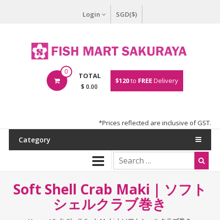
Login
SGD($)
0
TOTAL
$120
to
FREE
Delivery
$ 0.00
*Prices reflected are inclusive of GST.
Category
Soft Shell Crab Maki | ソフト
シェルクラブ巻き