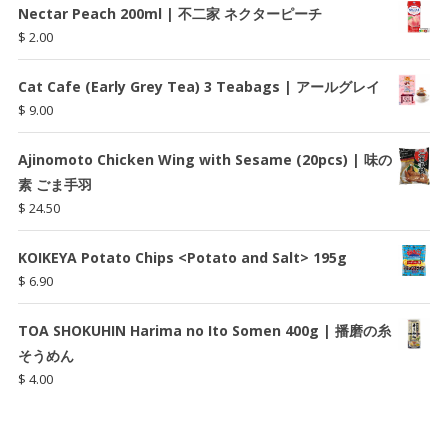
Nectar Peach 200ml | 不二家 ネクターピーチ
$
2.00
Cat Cafe (Early Grey Tea) 3 Teabags | アールグレイ
$
9.00
Ajinomoto Chicken Wing with Sesame (20pcs) | 味の
素 ごま手羽
$
24.50
KOIKEYA Potato Chips <Potato and Salt> 195g
$
6.90
TOA SHOKUHIN Harima no Ito Somen 400g | 播磨の糸
そうめん
$
4.00