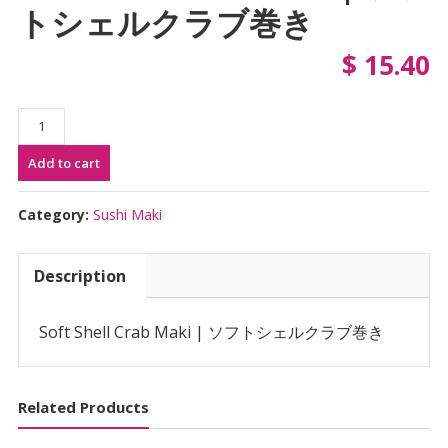
トシェルクラブ巻き
$
15.40
Soft
Shell
Add to cart
Crab
Maki
|
Category:
Sushi Maki
ソ
フ
Description
ト
シ
ェ
Soft Shell Crab Maki | ソフトシェルクラブ巻き
ル
ク
ラ
Related Products
ブ
巻