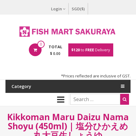
Login
SGD($)
0
TOTAL
$120
to
FREE
Delivery
$ 0.00
*Prices reflected are inclusive of GST.
Category
Kikkoman Maru Daizu Nama
Shoyu (450ml) | 塩分ひかえめ
丸大豆生しょうゆ