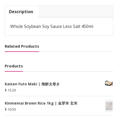
(450ml)
|
Description
塩
分
ひ
Whole Soybean Soy Sauce Less Salt 450ml
か
え
め
Related Products
丸
大
豆
Products
生
し
ょ
Kaisen Futo Maki | 海鮮太巻き
う
$
13.20
ゆ
quantity
Kinmemai Brown Rice 1kg | 金芽米 玄米
$
10.50