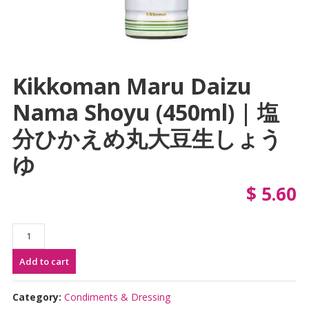
Kikkoman Maru Daizu
Nama Shoyu (450ml) | 塩
分ひかえめ丸大豆生しょう
ゆ
$
5.60
Kikkoman
Maru
Add to cart
Daizu
Nama
Shoyu
Category:
Condiments & Dressing