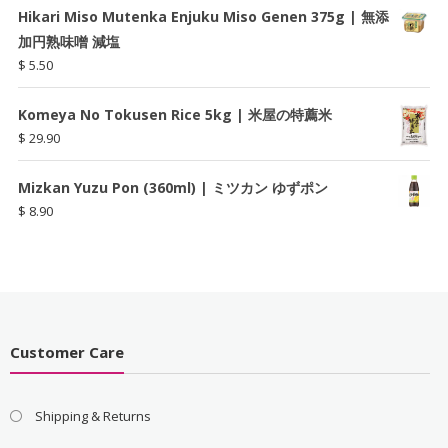
Hikari Miso Mutenka Enjuku Miso Genen 375g | 無添
加円熟味噌 減塩
$
5.50
Komeya No Tokusen Rice 5kg | 米屋の特薦米
$
29.90
Mizkan Yuzu Pon (360ml) | ミツカン ゆずポン
$
8.90
Customer Care
Shipping & Returns